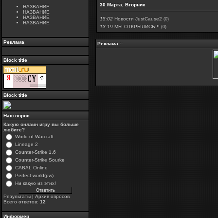
30 Марта, Вторник
НАЗВАНИЕ
НАЗВАНИЕ
НАЗВАНИЕ
15:02
Новости JustCause2
(0)
НАЗВАНИЕ
13:19
МЫ ОТКРЫЛИСЬ!!!
(0)
Реклама
Реклама ::
Block title
Block title
Наш опрос
Какую онлаин игру вы больше
любите?
World of Warcraft
Lineage 2
Counter-Strike 1.6
Counter-Strike Sourke
CABAL Online
Perfect world(pw)
Ни какую из этих!
Результаты
|
Архив опросов
Всего ответов:
12
Информер