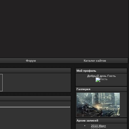
Форум
Каталог сайтов
Мой профиль
Добрый день Гость
Галлерея
Архив записей
2010 Март