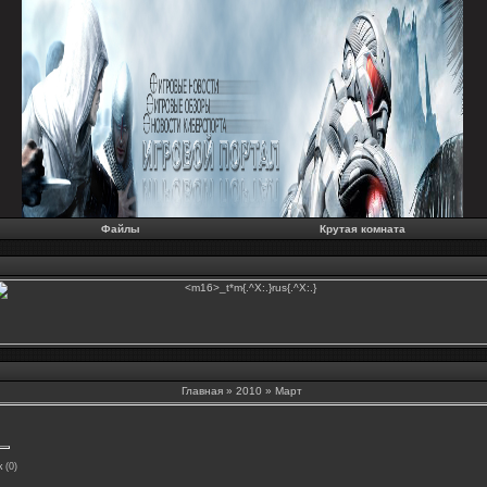
Файлы
Крутая комната
Главная
»
2010
»
Март
к
(0)